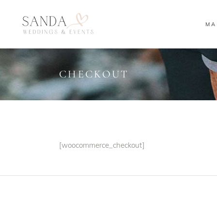
MA
CHECKOUT
[woocommerce_checkout]