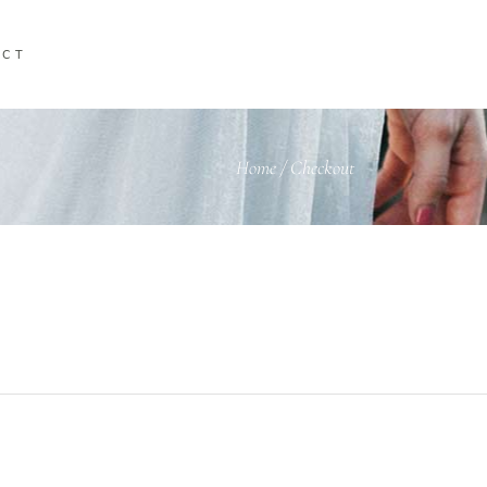
ACT
Home
/
Checkout