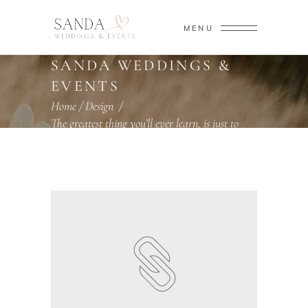
MENU
SANDA WEDDINGS &
EVENTS
Home
/
Design
/
The greatest thing you’ll ever learn, is just to
love and be loved in return.